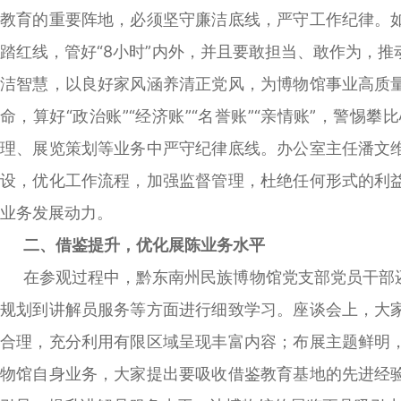
教育的重要阵地，必须坚守廉洁底线，严守工作纪律。
踏红线，管好“8小时”内外，并且要敢担当、敢作为，
洁智慧，以良好家风涵养清正党风，为博物馆事业高质
命，算好“政治账”“经济账”“名誉账”“亲情账”，警
理、展览策划等业务中严守纪律底线。办公室主任潘文
设，优化工作流程，加强监督管理，杜绝任何形式的利
业务发展动力。
二、借鉴提升，优化展陈业务水平
在参观过程中，黔东南州民族博物馆党支部党员干部
规划到讲解员服务等方面进行细致学习。座谈会上，大
合理，充分利用有限区域呈现丰富内容；布展主题鲜明
物馆自身业务，大家提出要吸收借鉴教育基地的先进经