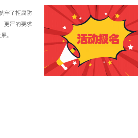
筑牢了拒腐防
、更严的要求
发展。