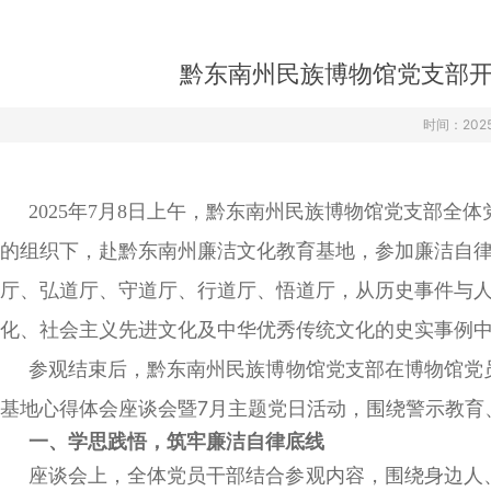
›
›
›
黔东南州民族博物馆党支部开
时间：2025-
2025年7月8日上午，黔东南州民族博物馆党支部
的组织下，赴黔东南州廉洁文化教育基地，参加廉洁自
厅、弘道厅、守道厅、行道厅、悟道厅，从历史事件与
化、社会主义先进文化及中华优秀传统文化的史实事例
参观结束后，黔东南州民族博物馆党支部在博物馆党
基地心得体会座谈会暨7月主题党日活动，围绕警示教育
一、学思践悟，筑牢廉洁自律底线
座谈会上，全体党员干部结合参观内容，围绕身边人